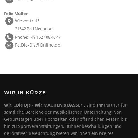
Felix Müller
Wiesenstr. 15
31542 Bad Nenndorf
Phone: +49 162 108 40 47
Fe.Die-DJs@Online.de
WIR IN KÜRZE
Wir, „Die DJs - Wir MACHEN's BÄSSEr“,
sind
Ihr
Partner für
sämtliche Bereiche der musikalischen Unterhaltung. Von
Geburtstagen über Hochzeiten oder öffentlichen Festen bis
hin zu Sportveranstaltungen, Bühnenbeschallungen und
dekorativer Beleuchtung bieten wir Ihnen ein breites