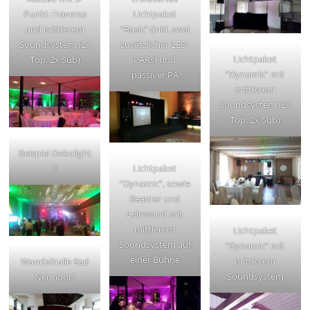
Punkt-Traverse
Lichtpaket
und mittlerem
“Basic” (inkl. zwei
Soundsystem (2x
zusätzlicher LED-
Lichtpaket
Top, 2x Sub)
PARs) und
“Dynamic” mit
passiver PA
mittlerem
Soundsystem (2x
Top, 2x Sub)
Beispiel Dekolight
1
Lichtpaket
“Dynamic”, sowie
Beamer und
Leinwand mit
mittlerem
Lichtpaket
Soundsystem auf
“Dynamic” mit
einer Bühne
mittlerem
Wandelhalle Bad
Soundsystem
Nenndorf