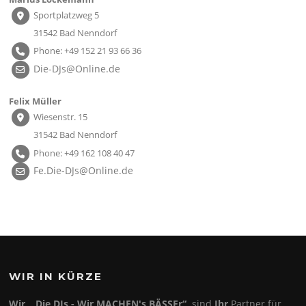
Sportplatzweg 5
31542 Bad Nenndorf
Phone: +49 152 21 93 66 36
Die-DJs@Online.de
Felix Müller
Wiesenstr. 15
31542 Bad Nenndorf
Phone: +49 162 108 40 47
Fe.Die-DJs@Online.de
WIR IN KÜRZE
Wir, „Die DJs - Wir MACHEN's BÄSSEr“,
sind
Ihr
Partner für