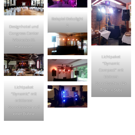
Beispiel Dekolight
2
Designhotel und
Congress Center
Wienecke XI.
Hannover
Lichtpaket
“Dynamic
Compact” mit
kleinem
Soundsystem (2x
Lichtpaket
Top, 1x Sub)
“Dynamic” mit
mittlerem
Soundsystem auf
einer Bühne