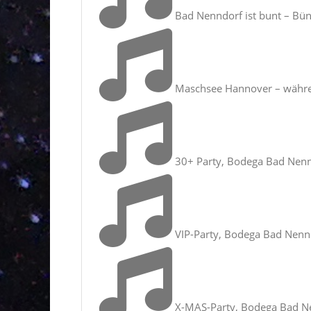
Bad Nenndorf ist bunt – Bün
Maschsee Hannover – währe
30+ Party, Bodega Bad Nen
VIP-Party, Bodega Bad Nenn
X-MAS-Party, Bodega Bad N