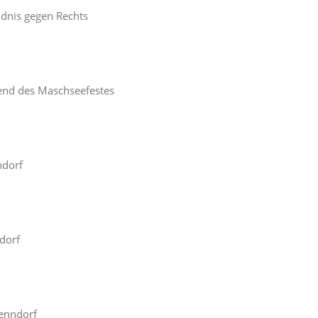
dnis gegen Rechts
nd des Maschseefestes
ndorf
dorf
enndorf