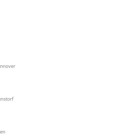
annover
nstorf
gen