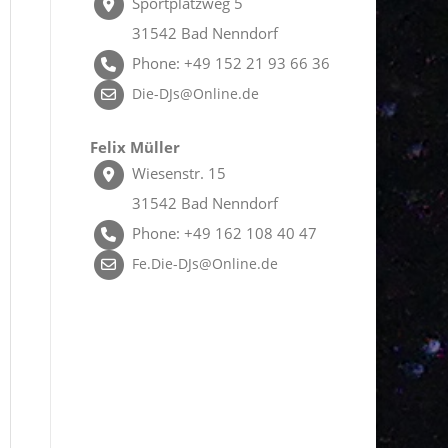
Sportplatzweg 5
31542 Bad Nenndorf
Phone: +49 152 21 93 66 36
Die-DJs@Online.de
Felix Müller
Wiesenstr. 15
31542 Bad Nenndorf
Phone: +49 162 108 40 47
Fe.Die-DJs@Online.de