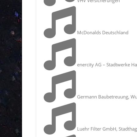
VHV Versicherungen
McDonalds Deutschland
enercity AG – Stadtwerke H
Germann Baubetreuung, Wu
Luehr Filter GmbH, Stadtha