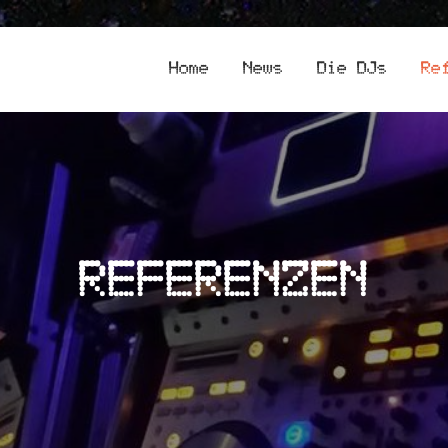
Home
News
Die DJs
Re
REFERENZEN