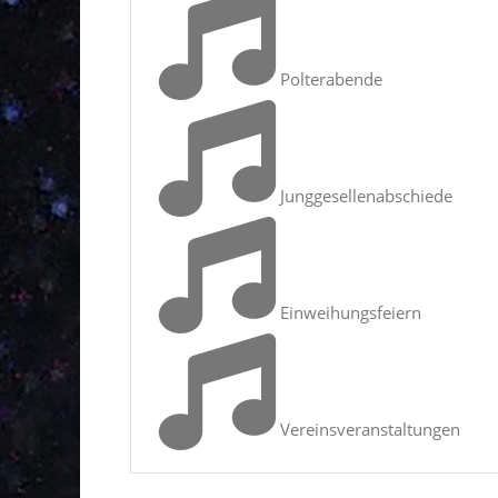
Polterabende
Junggesellenabschiede
Einweihungsfeiern
Vereinsveranstaltungen