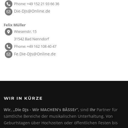
Phone: +49 152 21 93 66 36
Die-DJs@Online.de
Felix Müller
Wiesenstr. 15
31542 Bad Nenndorf
Phone: +49 162 108 40 47
Fe.Die-DJs@Online.de
WIR IN KÜRZE
Wir, „Die DJs - Wir MACHEN's BÄSSEr“,
sind
Ihr
Partner für
sämtliche Bereiche der musikalischen Unterhaltung. Von
Geburtstagen über Hochzeiten oder öffentlichen Festen bis