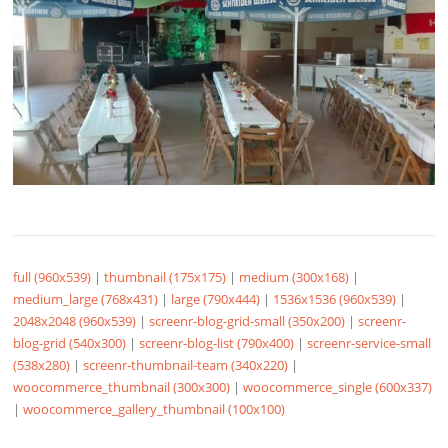
full (960x539)
|
thumbnail (175x175)
|
medium (300x168)
|
medium_large (768x431)
|
large (790x444)
|
1536x1536 (960x539)
|
2048x2048 (960x539)
|
screenr-blog-grid-small (350x200)
|
screenr-
blog-grid (540x300)
|
screenr-blog-list (790x400)
|
screenr-service-small
(538x280)
|
screenr-thumbnail-team (340x220)
|
woocommerce_thumbnail (300x300)
|
woocommerce_single (600x337)
|
woocommerce_gallery_thumbnail (100x100)