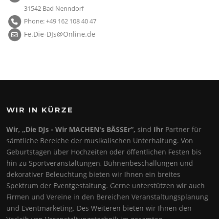
31542 Bad Nenndorf
Phone: +49 162 108 40 47
Fe.Die-DJs@Online.de
WIR IN KÜRZE
Wir, „Die DJs - Wir MACHEN's BÄSSEr“,
sind
Ihr
Partner für
sämtliche Bereiche der musikalischen Unterhaltung. Von
Geburtstagen über Hochzeiten oder öffentlichen Festen bis
hin zu Sportveranstaltungen, Bühnenbeschallungen und
dekorativer Beleuchtung bieten wir Ihnen ein breites
Spektrum der Eventgestaltung. Gerne unterstützen wir auch
Firmen und Vereine in den Bereichen Veranstaltungsplanung
und Eventmarketing. Des Weiteren bieten wir Ihnen den