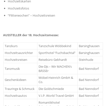
Hochzeitskarten
Hochzeitsfotos
“Flitterwochen” – Hochzeitsreisen
AUSSTELLER der 18. Hochzeitsmesse:
Tanzkurs
Tanzschule Wöbbekind
Barsinghausen
Hochzeitsausrichter
Sporthotel “Fuchsbachtal”
Barsinghausen
Hochzeitsreisen
Reisebüro Gebhardt
Steinhude
Die-DJs – Wir MACHEN’s
Tanzmusik
Bad Nenndorf
BÄSSEr
Möbel-Heinrich GmbH &
Geschenkideen
Bad Nenndorf
Co.
Trauringe & Schmuck
Die Goldschmiede
Bad Nenndorf
Hochzeitsautos
V.I.P. World Travel GmbH
Bad Nenndorf
Romantikhotel