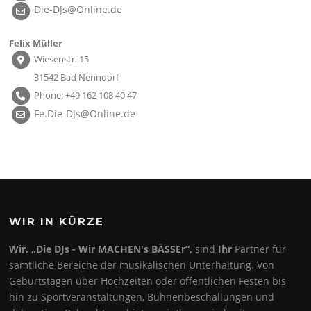
Die-DJs@Online.de
Felix Müller
Wiesenstr. 15
31542 Bad Nenndorf
Phone: +49 162 108 40 47
Fe.Die-DJs@Online.de
WIR IN KÜRZE
Wir, „Die DJs - Wir MACHEN's BÄSSEr“,
sind
Ihr
Partner für
sämtliche Bereiche der musikalischen Unterhaltung. Von
Geburtstagen über Hochzeiten oder öffentlichen Festen bis
hin zu Sportveranstaltungen, Bühnenbeschallungen und