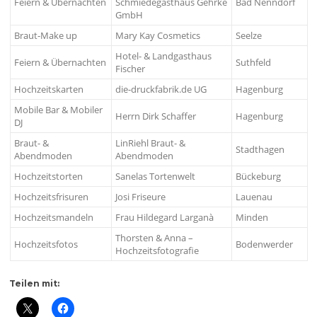
Feiern & Übernachten
Schmiedegasthaus Gehrke
Bad Nenndorf
GmbH
Braut-Make up
Mary Kay Cosmetics
Seelze
Hotel- & Landgasthaus
Feiern & Übernachten
Suthfeld
Fischer
Hochzeitskarten
die-druckfabrik.de UG
Hagenburg
Mobile Bar & Mobiler
Herrn Dirk Schaffer
Hagenburg
DJ
Braut- &
LinRiehl Braut- &
Stadthagen
Abendmoden
Abendmoden
Hochzeitstorten
Sanelas Tortenwelt
Bückeburg
Hochzeitsfrisuren
Josi Friseure
Lauenau
Hochzeitsmandeln
Frau Hildegard Larganà
Minden
Thorsten & Anna –
Hochzeitsfotos
Bodenwerder
Hochzeitsfotografie
Teilen mit: