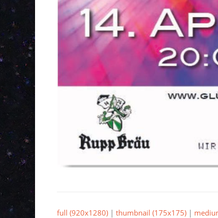
full (920x1280)
|
thumbnail (175x175)
|
mediu