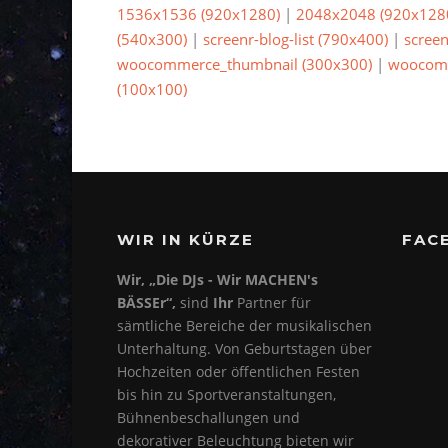
1536x1536 (920x1280)
|
2048x2048 (920x128
(540x300)
|
screenr-blog-list (790x400)
|
screen
woocommerce_thumbnail (300x300)
|
woocomm
(100x100)
WIR IN KÜRZE
FAC
Wir, „Die DJs - Wir MACHEN's
BÄSSEr“,
sind
Ihr
Partner für
sämtliche Bereiche der musikalischen
Unterhaltung. Von Geburtstagen über
Hochzeiten oder öffentlichen Festen
bis hin zu Sportveranstaltungen,
Bühnenbeschallungen und
dekorativer Beleuchtung bieten wir