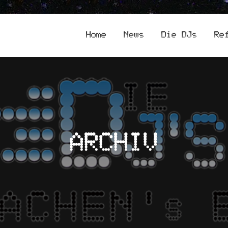
Home
News
Die DJs
Re
ARCHIV