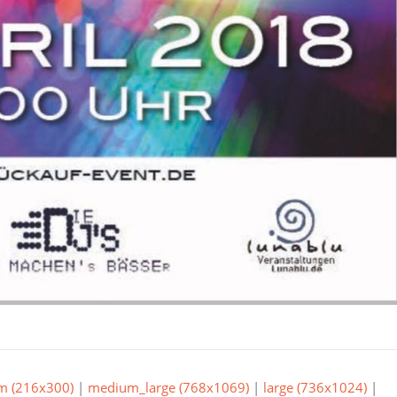
m (216x300)
|
medium_large (768x1069)
|
large (736x1024)
|