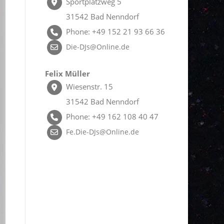
Sportplatzweg 5
31542 Bad Nenndorf
Phone: +49 152 21 93 66 36
Die-DJs@Online.de
Felix Müller
Wiesenstr. 15
31542 Bad Nenndorf
Phone: +49 162 108 40 47
Fe.Die-DJs@Online.de