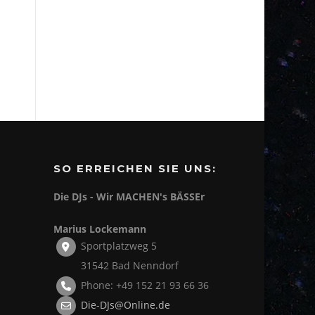
SO ERREICHEN SIE UNS:
Die DJs - Wir MACHEN's BÄSSEr
Marius Lockemann
Sportplatzweg 5
31542 Bad Nenndorf
Phone: +49 152 21 93 66 36
Die-DJs@Online.de