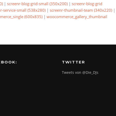
0)
|
screenr-blog-grid-small (350x200)
|
screenr-blog-grid
r-service-small (538x280)
|
screenr-thumbnail-team (340x220)
|
erce_single (600x835)
|
woocommerce_gallery_thumbnail
EBOOK:
TWITTER
Tweets von @Die_DJs