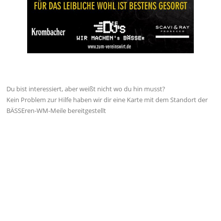
Du bist interessiert, aber weißt nicht wo du hin musst?
Kein Problem zur Hilfe haben wir dir eine Karte mit dem Standort der
BÄSSEren-WM-Meile bereitgestellt