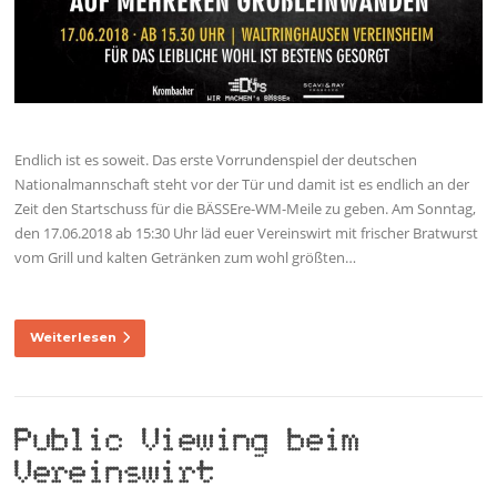
Endlich ist es soweit. Das erste Vorrundenspiel der deutschen
Nationalmannschaft steht vor der Tür und damit ist es endlich an der
Zeit den Startschuss für die BÄSSEre-WM-Meile zu geben. Am Sonntag,
den 17.06.2018 ab 15:30 Uhr läd euer Vereinswirt mit frischer Bratwurst
vom Grill und kalten Getränken zum wohl größten…
Weiterlesen
Public Viewing beim
Vereinswirt